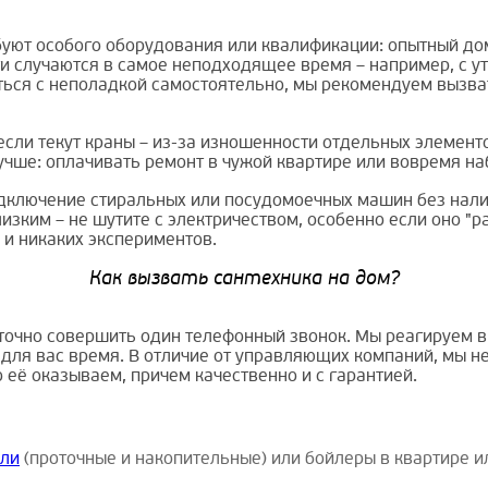
ебуют особого оборудования или квалификации: опытный д
ти случаются в самое неподходящее время – например, с ут
ться с неполадкой самостоятельно, мы рекомендуем вызва
если текут краны – из-за изношенности отдельных элемент
 лучше: оплачивать ремонт в чужой квартире или вовремя 
дключение стиральных или посудомоечных машин без нали
зким – не шутите с электричеством, особенно если оно "р
 и никаких экспериментов.
Как вызвать сантехника на дом?
аточно совершить один телефонный звонок. Мы реагируем 
ля вас время. В отличие от управляющих компаний, мы не
её оказываем, причем качественно и с гарантией.
ели
(проточные и накопительные) или бойлеры в квартире и