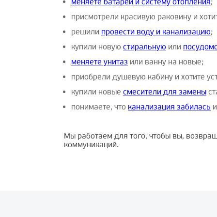
меняете батареи и систему отопления
;
присмотрели красивую раковину и хоти
решили
провести воду и канализацию
;
купили новую
стиральную
или
посудом
меняете унитаз
или ванну на новые;
приобрели душевую кабину и хотите уст
купили новые
смесители для замены
ст
понимаете, что
канализация забилась
и
Мы работаем для того, чтобы вы, возвра
коммуникаций.