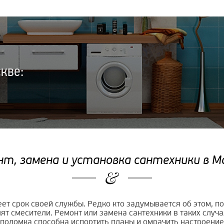
кве:
т, замена и установка сантехники в М
т срок своей службы. Редко кто задумывается об этом, по
ят смесители. Ремонт или замена сантехники в таких случ
 поломка способна испортить планы и омрачить настроение