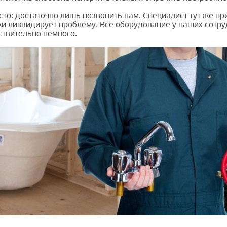
сто: достаточно лишь позвонить нам. Специалист тут же п
ки ликвидирует проблему. Всё оборудование у наших сотру
ствительно немного.